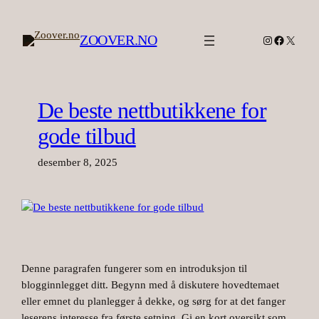
Hopp
til
ZOOVER.NO
Instagram
Facebook
X
innhold
De beste nettbutikkene for
gode tilbud
desember 8, 2025
Denne paragrafen fungerer som en introduksjon til
blogginnlegget ditt. Begynn med å diskutere hovedtemaet
eller emnet du planlegger å dekke, og sørg for at det fanger
leserens interesse fra første setning. Gi en kort oversikt som