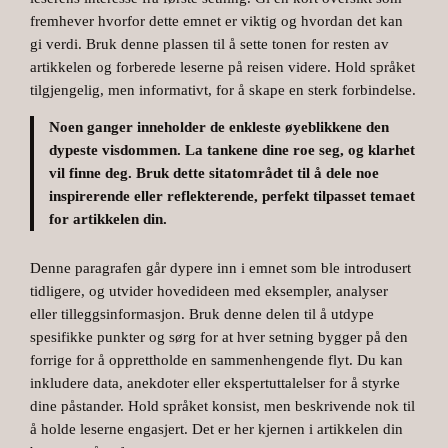
fremhever hvorfor dette emnet er viktig og hvordan det kan
gi verdi. Bruk denne plassen til å sette tonen for resten av
artikkelen og forberede leserne på reisen videre. Hold språket
tilgjengelig, men informativt, for å skape en sterk forbindelse.
Noen ganger inneholder de enkleste øyeblikkene den
dypeste visdommen. La tankene dine roe seg, og klarhet
vil finne deg. Bruk dette sitatområdet til å dele noe
inspirerende eller reflekterende, perfekt tilpasset temaet
for artikkelen din.
Denne paragrafen går dypere inn i emnet som ble introdusert
tidligere, og utvider hovedideen med eksempler, analyser
eller tilleggsinformasjon. Bruk denne delen til å utdype
spesifikke punkter og sørg for at hver setning bygger på den
forrige for å opprettholde en sammenhengende flyt. Du kan
inkludere data, anekdoter eller ekspertuttalelser for å styrke
dine påstander. Hold språket konsist, men beskrivende nok til
å holde leserne engasjert. Det er her kjernen i artikkelen din